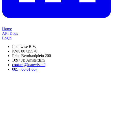
Home
API Docs
Login
Loanwise B.V.
KvK 80725570
Prins Bernhardplein 200
1097 JB Amsterdam
contact@loanwise.nl
085 - 06 01 057